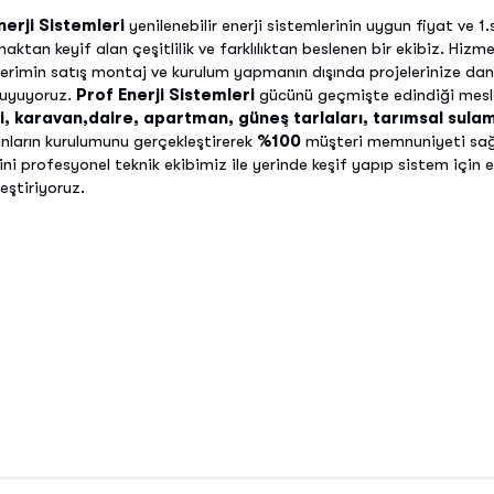
nerji Sistemleri
yenilenebilir enerji sistemlerinin uygun fiyat ve 1.s
ktan keyif alan çeşitlilik ve farklılıktan beslenen bir ekibiz. Hiz
erimin satış montaj ve kurulum yapmanın dışında projelerinize danı
duyuyoruz.
Prof Enerji Sistemleri
gücünü geçmişte edindiği mesle
i, karavan,daire, apartman, güneş tarlaları, tarımsal sulam
nların kurulumunu gerçekleştirerek
%100
müşteri memnuniyeti sa
ni profesyonel teknik ekibimiz ile yerinde keşif yapıp sistem için
eştiriyoruz.