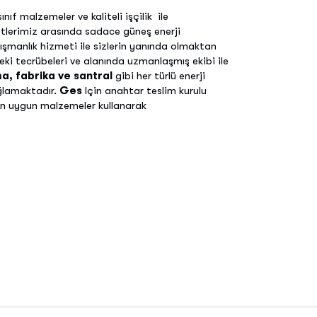
ınıf malzemeler ve kaliteli işçilik ile
metlerimiz arasında sadace güneş enerji
şmanlık hizmeti ile sizlerin yanında olmaktan
ki tecrübeleri ve alanında uzmanlaşmış ekibi ile
a, fabrika ve santral
gibi her türlü enerji
ğlamaktadır.
Ges
Için anahtar teslim kurulu
 en uygun malzemeler kullanarak