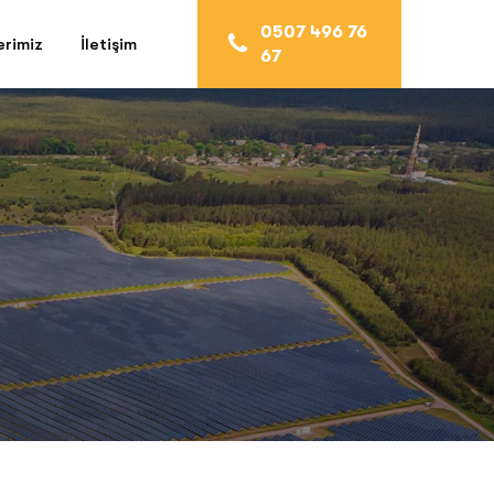
0507 496 76
erimiz
İletişim
67