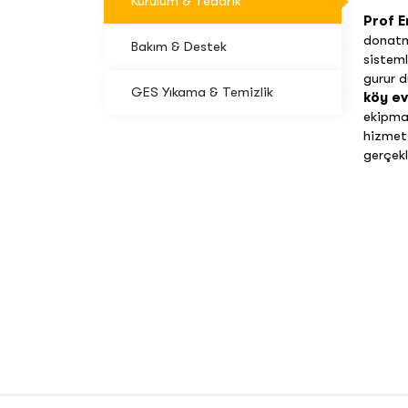
Kurulum & Tedarik
Prof E
donatma
Bakım & Destek
sisteml
gurur 
GES Yıkama & Temizlik
köy ev
ekipma
hizmeti
gerçekl