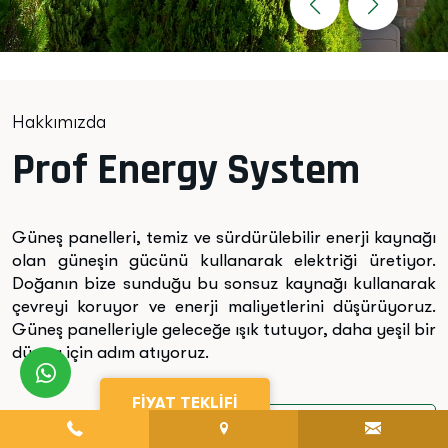
Hakkımızda
Prof Energy System
Güneş panelleri, temiz ve sürdürülebilir enerji kaynağı
olan güneşin gücünü kullanarak elektriği üretiyor.
Doğanın bize sunduğu bu sonsuz kaynağı kullanarak
çevreyi koruyor ve enerji maliyetlerini düşürüyoruz.
Güneş panelleriyle geleceğe ışık tutuyor, daha yeşil bir
dünya için adım atıyoruz.
whatsapp
FİYAT TEKLİFİ
TÜMÜNÜ GÖRÜNTÜLE